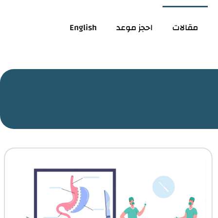
مقالات
احجز موعد
English