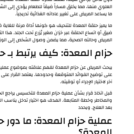
العلوي منها، مما يخلق مساراً ضيقاً للطعام يؤدي إلى الش
ما يساعد المريض على تغيير عاداته الغذائية تدريجياً.
ما يميز حلقة المعدة للتنحيف هو كونها أداة مرنة للغاية
ضيق أو اتساع الحلقة عبر خزان صغير يُزرع تحت الجلد. هذ
المريض وحالته الصحية، مما يضمن وصول الشخص إلى الو
حزام المعدة: كيف يرتبط بـ 
يبحث المريض عن حزام المعدة لفهم علاقته بموضوع عملية
على توضيح الفوائد المتوقعة وحدودها. يعتمد القرار عل
آخر لاختيار الإجراء أو توقيته.
قبل اتخاذ قرار بشأن عملية حزام المعدة للتخسيس يراجع الجرّ
والمخاطر وخطة المتابعة. الهدف هو اختيار تدخل يناسب الح
بعد العلاج. ويحدد
عملية حزام المعدة: ما دور 
المعدة؟