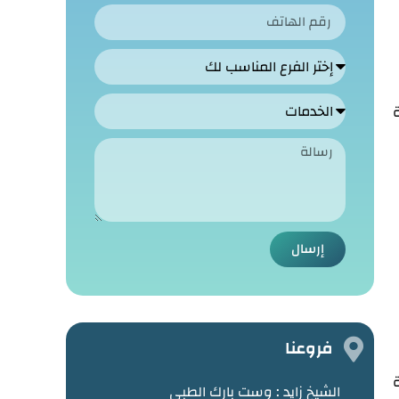
ة
إرسال
فروعنا
ة
الشيخ زايد :
وست بارك الطبي