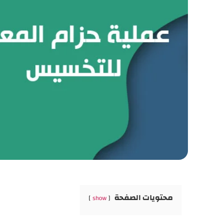
محتويات الصفحة
show