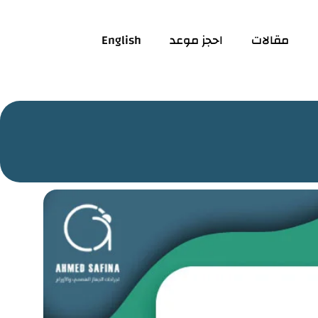
مقالات
احجز موعد
English