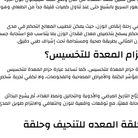
عور السريع بالشبع حتى عند تناول كميات قليلة جداً من الطعام، وهو
 في رحلة إنقاص الوزن، حيث يمكن للطبيب المعالج التحكم في مدى
ا التحكم يسمح بتخصيص معدل فقدان الوزن بما يتناسب مع استجابة جس
زن المثالي بطريقة صحية ومستدامة تحت إشراف طبي دقيق.
حزام المعدة للتخسيس؟
 حزام المعدة للتخسيس، كما تساعد عبارة حزام المعدة للتخسيس
ى مؤشر الكتلة والأمراض المصاحبة والفحوصات، ولا تكفي تجربة شخص
اح التاريخ المرضي والأدوية والتحاليل ونمط الغذاء، ثم يشرح البدائل
الة فعليًا، مع توقعات واقعية للوزن والتعافي والالتزام طويل المد
حلقة المعده للتنحيف وحلقة