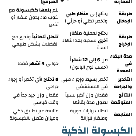
المقارنة
المبرمج)
يتم
بلعها ككبسولة
مع
طريقة
يحتاج إلى
منظار طبي
كوب ماء بدون منظار أو
الإدخال
وتخدير (كلي أو جزئي)
تخدير
يحتاج لعملية
منظار
طريقة
تتحلل تلقائياً
وتخرج مع
أخرى
لسحبه بعد انتهاء
الإخراج
الفضلات بشكل طبيعي
المدة
مدة البقاء
من
6 إلى 12 شهراً
في
حوالي
4 أشهر
فقط
(حسب نوع البالون)
المعدة
التخدير
تخدير بسيط وإجراء طبي
لا تحتاج
لأي تخدير أو إجراء
والجراحة
في المستشفى
جراحي
النتائج
فقدان وزن أكبر نسبياً
فقدان وزن جيد جداً في
المتوقعة
لطول مدة بقائها
وقت قياسي
تتطلب زيارات دورية
متابعة عبر تطبيق ذكي
المتابعة
ومنظار للإزالة
وميزان متصل بالكبسولة
الكبسولة الذكية