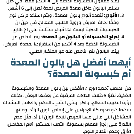
يمتد مفعول الكبسولة الذكية إلى 4 أشهر فقط، في حين
يستمر البالون داخل معدة المريض لمدة تصل إلى 6 أشهر.
الأنواع
: تتعدد أنواع بالون المعدة، ويتم استخدام كل نوع
وفقًا لحالة المريض ورؤية الطبيب المعالج، في حين أن
الكبسولة الذكية ليست لها أنواع مختلفة على الإطلاق.
إخراج الكبسولة أو البالون من المعدة
: يتم التخلص من
الكبسولة الذكية بعد 4 أشهر من استقرارها بمعدة المريض،
بينما البالون يتم التخلص منه عبر المنظار الطبي.
أيهما أفضل هل يالون المعدة
أم كبسولة المعدة؟
من الصعب تحديد الإجراء الأفضل بين بالون المعدة والكبسولة
الذكية، نظرًا لاختلاف الحالات المرضية عن بعضها البعض، كذلك
رؤية الطبيب المعالج، ولكن يبقى الشيء المهم والعامل المشترك
بينهما هو قدرة كلا الإجراءين على إنقاص الوزن الزائد، وعلاج
المشاكل التي عانى منها المريض نتيجة الوزن الزائد، مثل عدم
القدرة على إنجاز المهام بسهولة، التعب المستمر، آلام المفاصل،
الأرق وعدم انتظام النوم.