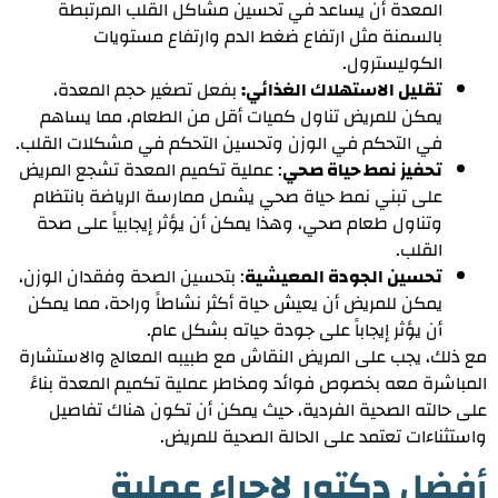
المعدة أن يساعد في تحسين مشاكل القلب المرتبطة
بالسمنة مثل ارتفاع ضغط الدم وارتفاع مستويات
الكوليسترول.
تقليل الاستهلاك الغذائي:
بفعل تصغير حجم المعدة،
يمكن للمريض تناول كميات أقل من الطعام، مما يساهم
في التحكم في الوزن وتحسين التحكم في مشكلات القلب.
تحفيز نمط حياة صحي
: عملية تكميم المعدة تشجع المريض
على تبني نمط حياة صحي يشمل ممارسة الرياضة بانتظام
وتناول طعام صحي، وهذا يمكن أن يؤثر إيجابياً على صحة
القلب.
تحسين الجودة المعيشية
: بتحسين الصحة وفقدان الوزن،
يمكن للمريض أن يعيش حياة أكثر نشاطاً وراحة، مما يمكن
أن يؤثر إيجاباً على جودة حياته بشكل عام.
مع ذلك، يجب على المريض النقاش مع طبيبه المعالج والاستشارة
المباشرة معه بخصوص فوائد ومخاطر عملية تكميم المعدة بناءً
على حالته الصحية الفردية، حيث يمكن أن تكون هناك تفاصيل
واستثناءات تعتمد على الحالة الصحية للمريض.
أفضل دكتور لإجراء عملية