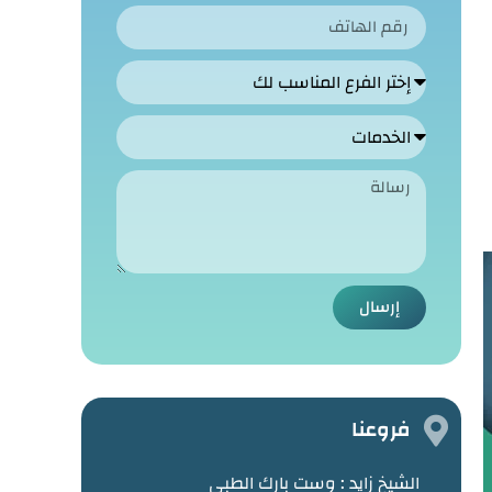
إرسال
فروعنا
الشيخ زايد :
وست بارك الطبي