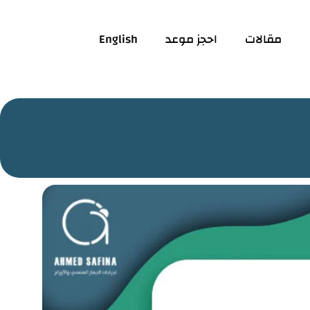
مقالات
احجز موعد
English