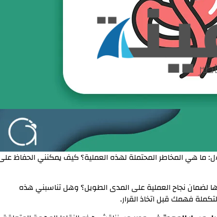
: ما هي المخاطر المحتملة لهذه العملية؟ كيف يمكنني الحفاظ على
عها لضمان نجاح العملية على المدى الطويل؟ وهل تناسبني هذه
تكملة فهمك قبل اتخاذ القرار.