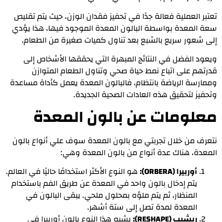
تعتبر العملية فعالة جدًا في تحفيز فقدان الوزن، حيث يتم تقليص
سعة المعدة بواسطة البالون المعدة الموجود فيها، هذا يؤدي
إلى شعور سريع بالشبع بعد تناول كميات صغيرة من الطعام.
ويعود الفضل في النتائج المبهرة التي يحققها الأشخاص إلى
قدرتهم على اتباع نمط حياة صحي وتناول الطعام المتوازن
وممارسة الرياضة بانتظام، فالبالون المعدة يعمل كأداة مساعدة
وتحفيز لتحقيق هذه العادات الصحية الجديدة.
معلومات عن بالون المعدة
نتعرف من خلال تجربتي مع بالون المعدة سوف علي أنواع بالون
المعدة، هناك عدة أنواع من بالون المعدة وهي:
أوربيرا (ORBERA):
هو النوع الأكثر استخدامًا حاليًا في العالم.
يتم إدخال بالون واحد في المعدة عن طريق الفم باستخدام
المنظار، ثم يتم ملؤه بمحلول ملحي. يبقى البالون في
المعدة لمدة تصل إلى ستة أشهر.
ريشيب (RESHAPE):
يشبه هذا النوع بالون أوربيرا في