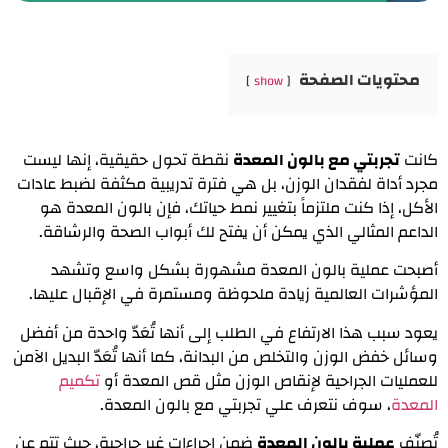
محتويات الصفحة
show
كانت
تجربتي مع بالون المعدة
نقطة تحول حقيقية، إنها ليست
مجرد أداة لفقدان الوزن، بل هي فترة تدريبية مكثفة لضبط عادات
الأكل، إذا كنت ملتزماً بتغيير نمط حياتك، فإن بالون المعدة هو
الداعم المثالي الذي يمكن أن يفتح لك أبواب الصحة والرشاقة.
أصبحت عملية بالون المعدة مشهورة بشكل واسع وتشهد
المؤشرات العالمية زيادة ملحوظة ومستمرة في الإقبال عليها.
يعود سبب هذا الارتفاع في الطلب إلى أنها تُعَدّ واحدة من أفضل
وسائل خفض الوزن والتخلص من البدانة، كما أنها تُعَدّ البديل الآمن
للعمليات الجراحية لإنقاص الوزن مثل قص المعدة أو
تكميم
المعدة
، سوف نتعرف علي تجربتي مع بالون المعدة.
تُصنّف
عملية بالون المعدة
ضمن إجراءات غير جراحية، حيث تتم عن