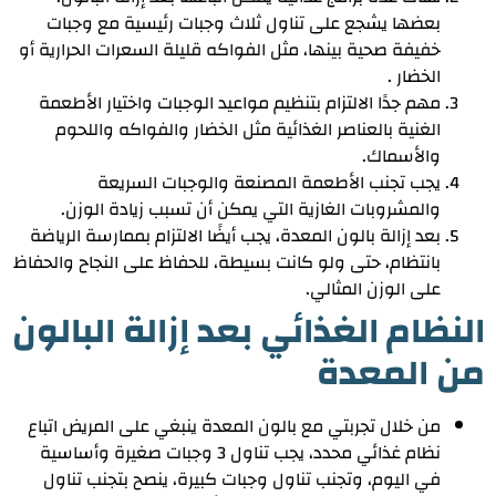
بعضها يشجع على تناول ثلاث وجبات رئيسية مع وجبات
خفيفة صحية بينها، مثل الفواكه قليلة السعرات الحرارية أو
الخضار .
مهم جدًا الالتزام بتنظيم مواعيد الوجبات واختيار الأطعمة
الغنية بالعناصر الغذائية مثل الخضار والفواكه واللحوم
والأسماك.
يجب تجنب الأطعمة المصنعة والوجبات السريعة
والمشروبات الغازية التي يمكن أن تسبب زيادة الوزن.
بعد إزالة بالون المعدة، يجب أيضًا الالتزام بممارسة الرياضة
بانتظام، حتى ولو كانت بسيطة، للحفاظ على النجاح والحفاظ
على الوزن المثالي.
النظام الغذائي بعد إزالة البالون
من المعدة
من خلال تجربتي مع بالون المعدة ينبغي على المريض اتباع
نظام غذائي محدد، يجب تناول 3 وجبات صغيرة وأساسية
في اليوم، وتجنب تناول وجبات كبيرة، ينصح بتجنب تناول