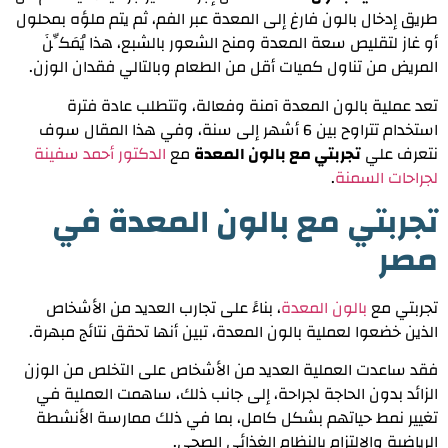
طريق إدخال بالون فارغ إلى المعدة عبر الفم، ثم يتم ملؤه بمحلول
أو غاز لتقليص سعة المعدة ومنح الشعور بالشبع، هذا يُمَكِّنَ
المريض من تناول كميات أقل من الطعام وبالتالي فقدان الوزن.
تعد عملية بالون المعدة آمنة وفعالة، وتتطلب عادة فترة
استخدام تتراوح بين 6 أشهر إلى سنة، وفي هذا المقال سوف
نتعرف علي
تجربتي مع بالون المعدة
مع
الدكتور أحمد سفينة
لجراحات السمنة
.
تجربتي مع بالون المعدة في
مصر
تجربتي مع
بالون المعدة
، بناءً على تجارب العديد من الأشخاص
الذين خضعوا لعملية بالون المعدة، تبين أنها تحقق نتائج مبهرة.
فقد ساعدت العملية العديد من الأشخاص على التخلص من الوزن
الزائد بدون الحاجة لجراحة، إلى جانب ذلك، ساهمت العملية في
تغيير نمط حياتهم بشكل كامل، بما في ذلك ممارسة الأنشطة
الرياضية والالتزام بالنظام الغذائي الصحي.