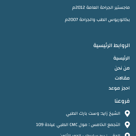
ماجستير الجراحة العامة 2012م
بكالوريوس الطب والجراحة 2007م
الروابط الرئيسية
الرئيسية
من نحن
مقالات
احجز موعد
فروعنا
الشيخ زايد: وست بارك الطبي
التجمع الخامس : مول CMC الطبي عيادة 109
الدقي : برج ساريدار - الدور الثامن