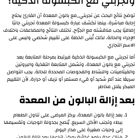
وتجربتي مع الكبسولة الذكية؟
توضح نتائج البحث عن تجربتي_مع بالون المعدة أن القارئ يحتاج
إجابة مباشرة، بينما تكشف عبارة كبسولة المعدة تجربتي جانبًا
إضافيًا يجب مناقشته مع الجرّاح. تختلف النتائج والمضاعفات باختلاف
الإجراء والحالة، لذلك تُبنى الخطة على تقييم شخصي وليس على
الاسم التجاري
أما تجربتي مع الكبسولة الذكية فيرتبط بمرحلة المتابعة بعد
تجربتي مع بالون المعدة، وتشمل المتابعة التغذية والبروتين
والفيتامينات والنشاط والفحوصات المحددة للحالة. يجب التواصل
سريعًا عند ألم شديد أو قيء مستمر أو نزيف أو حرارة، لأن التقييم
المبكر يقلل مخاطر
بعد إزالة البالون من المعدة
بعد إزالة بالون المعدة، يركز المرضى على تناول الطعام
ببطء وتجنب الأكل السريع. يُنصح بجدولة الوجبات وتقسيمها
إلى وجبات صغيرة على مدار اليوم.
هناك عدة برامج غذائية يمكن اتباعها بعد إزالة البالون،