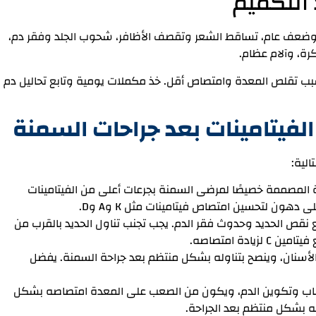
التكميم
د وضعف عام، تساقط الشعر وتقصف الأظافر، شحوب الجلد وفقر دم،
رة، وآلام عظام.
الحديد، فيتامين D، والكالسيوم بسبب تقلص المعدة وامتصاص أقل. خذ مكملات يومية وتابع تحاليل دم
الفيتامينات بعد جراحات السمنة
الية:
ة المصممة خصيصًا لمرضى السمنة بجرعات أعلى من الفيتامينات
هون لتحسين امتصاص فيتامينات مثل K وA وD.
نع نقص الحديد وحدوث فقر الدم. يجب تجنب تناول الحديد بالقرب من
دة امتصاصه.
الأسنان، وينصح بتناوله بشكل منتظم بعد جراحة السمنة. يفضل
سيًا لصحة الأعصاب وتكوين الدم، ويكون من الصعب على المعدة امتصاصه بشكل
له بشكل منتظم بعد الجراحة.