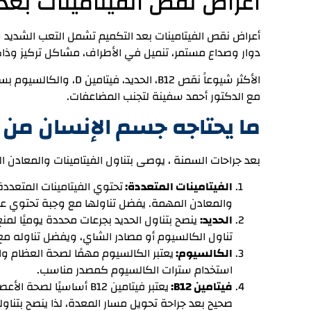
أعراض نقص الفيتامينات بعد 
أعراض نقص الفيتامينات بعد التكميم تشمل التعب الشدي
دوار وصداع مستمر، تنميل في الأطراف، مشاكل تركيز وذاك
الأكثر شيوعاً نقص B12، 
مع الدكتور أحمد سفينة لتجنب المضاعفات.
ما يحتاجه جسم الإنسان من 
بعد جراحات السمنة ، يوصى بتناول الفيتامينات والمعادن الت
الفيتامينات المتعددة:
تحتوي الفيتامينات المتعدد
والمعادن المهمة. يفضل تناولها مع وجبة تحتوي على د
الحديد:
ينصح بتناول الحديد بجرعات محددة يوميًا لم
تناول الكالسيوم أو مصادر الشاي، ويفضل تناوله مع فيتامين C لزيا
الكالسيوم:
يعتبر الكالسيوم مهمًا لصحة العظام و
استخدام سترات الكالسيوم كمصدر مناسب.
فيتامين B12:
يعتبر فيتامين B12 أسا
صحيح بعد جراحة تحويل مسار المعدة، لذا ينصح بتناو