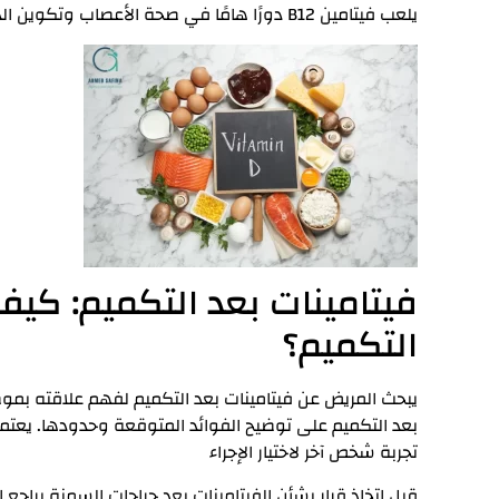
يلعب فيتامين B12 دورًا هامًا في صحة الأعصاب وتكوين الدم، وقد يحتاج المرضى إلى تناول مكملات ب12.
فيتامينات بعد التكميم: كيف 
التكميم؟
يبحث المريض عن فيتامينات بعد التكميم لفهم علاقته بموض
بعد التكميم على توضيح الفوائد المتوقعة وحدودها. يعتم
تجربة شخص آخر لاختيار الإجراء
قبل اتخاذ قرار بشأن الفيتامينات بعد جراحات السمنة يراجع ال