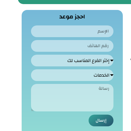
احجز موعد
إرسال