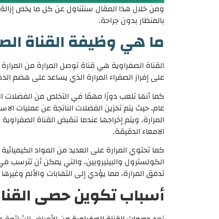
ومن خلال هذا المقال سنتناول عن كل ما يخص إزالة 
بالمنظار بدون جراحة.
ما هي وظيفة القناة الص
القناة الصفراوية هي قناة توصل المرارة من المرارة 
على إفراز الصفراء المرارة الذي يساعد على هضم الد
كما أنها تلعب دورًا مهمًا في التخلص من الفضلات ا
عام، حيث يتم تخزين الفضلات الناتجة عن عمليات الاس
المرارة، ويتم إخراجها عندما تنقبض القناة الصفراوية 
الامعاء الدقيقة.
كما تحتوي المرارة على العديد من المواد الكيميائية
الكولسترول والبيليروبين، والتي يمكن أن تترسب في 
تدفق المرارة، مما يؤدي إلى التهابات والألم وغيرها
أسباب تكوين حصى القناة
تع
د
حصوات القناة الصفراوية
من
الأمراض الشائعة و