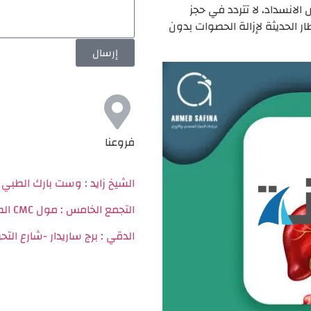
الانسداد، لا تتردد في حجز
ر الحديثة لإزالة الحصوات بدون
إرسال
فروعنا
الشيخ زايد :
وست بارك الطبي
التجمع الخامس : مول CMC الطبي عيادة 109
الدقي : برج ساريدار -شارع التحري