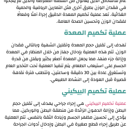
عام للأشخاص الذين يعانون من السمنة المفرطة والذين لم ينجحوا
في فقدان الوزن بطرق أخرى مثل التمارين الرياضية والحمية
الغذائية. تعد عملية تكميم المعدة الدقيق إجراءً آمنًا وفعالًا
لفقدان الوزن وتحسين الصحة العامة.
عملية تكميم المعدة
تهدف إلى تقليل حجم المعدة وتقليل الشهية وبالتالي فقدان
الوزن. تتم هذه العملية بإدخال جهاز من خلال المنظار في المعدة
وإزالة جزء منها، مما يجعل المعدة أصغر بكثير ويقلل من قدرة
الجسم على استيعاب الطعام. يتم تنفيذ العملية تحت التخدير العام
وتستغرق عادة بين 30 دقيقة وساعتين، وتتطلب فترة نقاهة
قصيرة قبل العودة إلى النشاط الطبيعي.
عملية تكميم البيكيني
عملية تكميم البيكيني
هي إجراء جراحي يهدف إلى تقليل حجم
البطن وإزالة الدهون الزائدة من منطقة البطن والوركين، مما
يؤدي إلى تحسين مظهر الجسم وزيادة الثقة بالنفس. تتم العملية
عن طريق إجراء قطع صغيرة في البطن وإدخال أدوات الجراحة