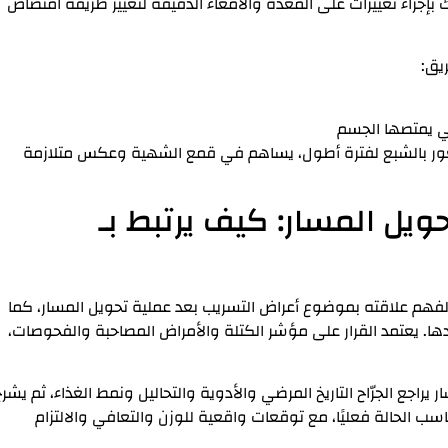
 بإجراء تغييرات على المعدة والأمعاء الدقيقة لتغيير طريقة امتصاص
يق:
تي يمتصها الجسم
شعور بالشبع لفترة أطول، يساهم في قمع الشهية وعكس متلازمة
ويل المسار: كيف يرتبط بـ
لفهم علاقته بموضوع أعراض التسريب بعد عملية تحويل المسار، كما
ها. يعتمد القرار على مؤشر الكتلة والأمراض المصاحبة والفحوصات،
يراجع الجرّاح التاريخ المرضي والأدوية والتحاليل ونمط الغذاء، ثم يشر
اسب الحالة فعليًا، مع توقعات واقعية للوزن والتعافي والالتزام