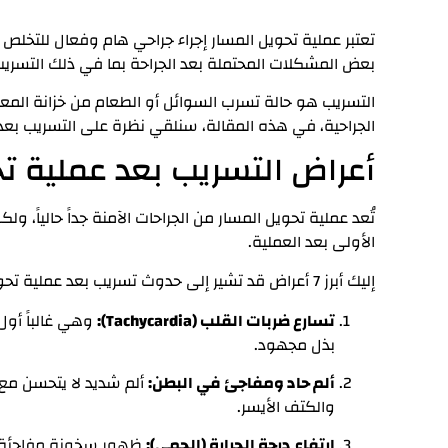
تعتبر عملية تحويل المسار إجراء جراحي هام وفعال للتخلص
بعض المشكلات المحتملة بعد الجراحة بما في ذلك التسريب
التسريب هو حالة تسرب السوائل أو الطعام من خزانة المعدة
الجراحية،
في هذه المقالة، سنلقي نظرة على التسريب بعد 
أعراض التسريب بعد عملية ت
تُعد عملية تحويل المسار من الجراحات الآمنة جداً حالياً، و
الأولى بعد العملية.
إليك أبرز 7 أعراض قد تشير إلى حدوث تسريب بعد عملية تحويل المسار:
تسارع ضربات القلب (Tachycardia):
بذل مجهود.
ألم حاد ومفاجئ في البطن:
ألم شديد لا يتحسن مع ا
والكتف الأيسر.
ارتفاع درجة الحرارة (الحمى):
ظهور سخونة مفاجئة كر