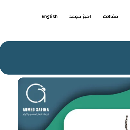
مقالات
احجز موعد
English