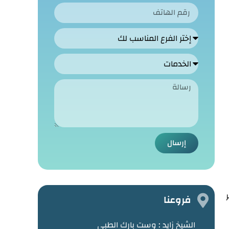
إرسال
فروعنا
الشيخ زايد :
وست بارك الطبي