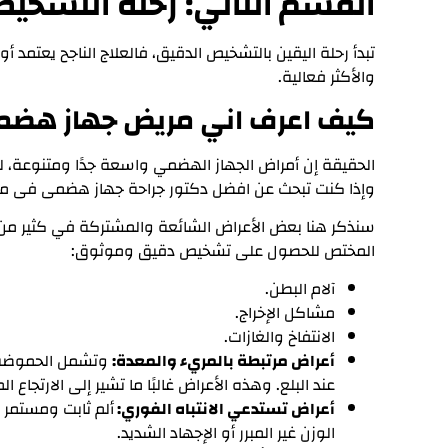
القسم الثاني: رحلة التشخي
تبدأ رحلة اليقين بالتشخيص الدقيق، فالعلاج الناجح يعتمد أول
والأكثر فعالية.
كيف اعرف اني مريض جهاز هض
الحقيقة إن أمراض الجهاز الهضمي واسعة جدًا ومتنوعة، ل
وإذا كنت تبحث عن افضل دكتور جراحة جهاز هضمى فى مصر
سنذكر هنا بعض الأعراض الشائعة والمشتركة في كثير من أم
المختص للحصول على تشخيص دقيق وموثوق:
آلام البطن.
مشاكل الإخراج.
الانتفاخ والغازات.
أعراض مرتبطة بالمريء والمعدة:
وتشمل الحموضة ال
عند البلع. وهذه الأعراض غالبًا ما تشير إلى الارتجاع المريئ
أعراض تستدعي الانتباه الفوري:
ألم ثابت ومستمر ت
الوزن غير المبرر أو الإجهاد الشديد.