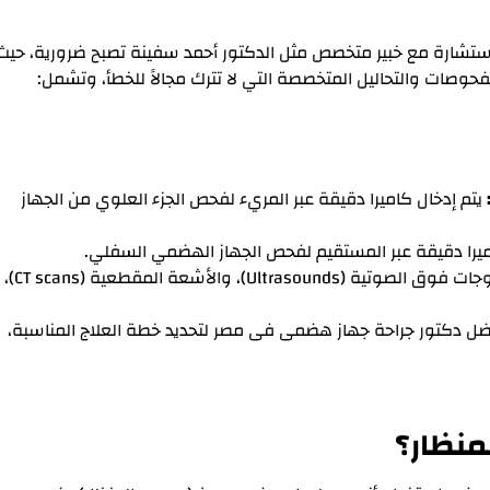
ستشارة مع خبير متخصص مثل الدكتور أحمد سفينة تصبح ضرورية، حيث
صات والتحاليل المتخصصة التي لا تترك مجالاً للخطأ، وتشمل:
يتم إدخال كاميرا دقيقة عبر المريء لفحص الجزء العلوي من الجهاز
ميرا دقيقة عبر المستقيم لفحص الجهاز الهضمي السفلي.
مثل الأشعة السينية (X-rays)، والموجات فوق الصوتية (Ultrasounds)، والأشعة المقطعية (CT scans)،
ل دكتور جراحة جهاز هضمى فى مصر لتحديد خطة العلاج المناسبة،
منظار؟