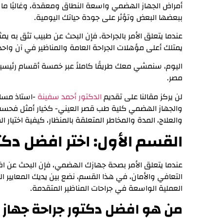
أمراض الجهاز الهضمي واسعة النطاق ومعقدة، وغالبًا ما 
ببعضها البعض وتؤثر على جودة حياتك اليومية.
عندما يتعلق الأمر بالجراحة، فإن البحث عن طبيب تثق به يمثل
يمتلك أعلى مؤهلات الجراحة العامة والمناظير في آن واحد
اليوم، سنمشي معك طريقًا كاملاً عبر خمسة أقسام رئيسي
مصر.
لن يركز مقالنا على تقديم
الدكتور أحمد سفينة
-استاذ مساع
والجهاز الهضمي كلية طب قصر العيني- كخيار أمثل فح
والعلاج، المدة والمخاطر المتعلقة بالمنظار، كيفية اختيار الم
القسم الأول: اختر افضل د
عندما يتعلق الأمر بصحة جهازك الهضمي، فإن البحث عن 
التعافي والأمان، في هذا القسم، نضع بين يديك المعايير الد
العملية الواسعة في جراحات المناظير المتقدمة.
من هو افضل دكتور جراحة جها