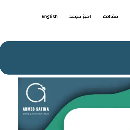
مقالات
احجز موعد
English