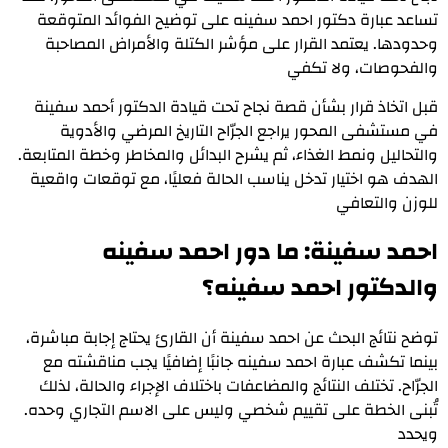
تساعد عبارة دكتور احمد سفينه على توضيح الفوائد المتوقعة
وحدودها. يعتمد القرار على مؤشر الكتلة والأمراض المصاحبة
والفحوصات، ولا تكفي
قبل اتخاذ قرار بشأن قصة نجاح تحت قیادة الدكتور أحمد سفینة
في مستشفى المحور يراجع الجرّاح التاريخ المرضي والأدوية
والتحاليل ونمط الغذاء، ثم يشرح البدائل والمخاطر وخطة المتابعة.
الهدف هو اختيار تدخل يناسب الحالة فعليًا، مع توقعات واقعية
للوزن والتعافي
احمد سفينة: ما دور احمد سفينه
والدكتور احمد سفينه؟
توضح نتائج البحث عن احمد سفينة أن القارئ يحتاج إجابة مباشرة،
بينما تكشف عبارة احمد سفينه جانبًا إضافيًا يجب مناقشته مع
الجرّاح. تختلف النتائج والمضاعفات باختلاف الإجراء والحالة، لذلك
تُبنى الخطة على تقييم شخصي وليس على الاسم التجاري وحده.
ويحدد