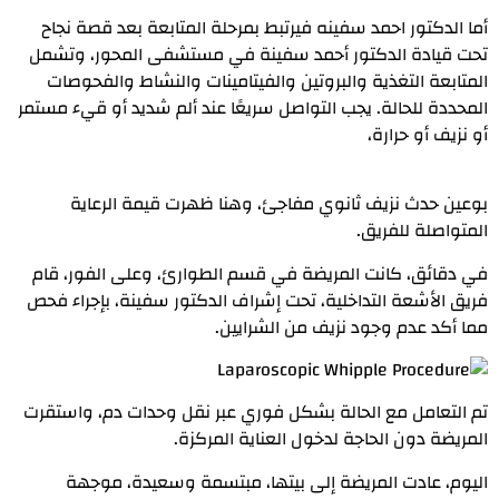
أما الدكتور احمد سفينه فيرتبط بمرحلة المتابعة بعد قصة نجاح
تحت قیادة الدكتور أحمد سفینة في مستشفى المحور، وتشمل
المتابعة التغذية والبروتين والفيتامينات والنشاط والفحوصات
المحددة للحالة. يجب التواصل سريعًا عند ألم شديد أو قيء مستمر
أو نزيف أو حرارة،
بوعین حدث نزیف ثانوي مفاجئ، وھنا ظھرت قیمة الرعایة
المتواصلة للفریق.
في دقائق، كانت المریضة في قسم الطوارئ، وعلى الفور، قام
فریق الأشعة التداخلیة، تحت إشراف الدكتور سفینة، بإجراء فحص
مما أكد عدم وجود نزیف من الشرایین.
تم التعامل مع الحالة بشكل فوري عبر نقل وحدات دم، واستقرت
المریضة دون الحاجة لدخول العنایة المركزة.
الیوم، عادت المریضة إلى بیتھا، مبتسمة وسعیدة، موجھة