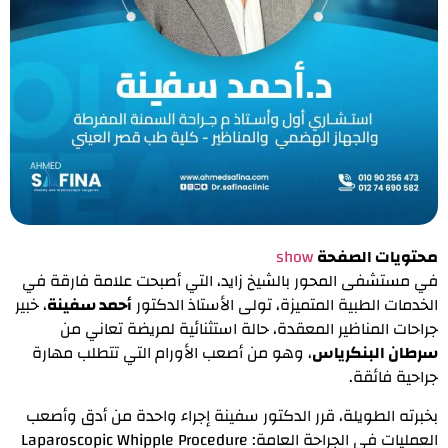
محتويات الصفحة
show
في مستشفى المحور بالشیخ زاید، التي أصبحت علامة فارقة في
الخدمات الطبیة المتمیزة، تولى الأستاذ الدكتور
أحمد سفینة
، خبیر
جراحات المناظیر المعقدة، حالة استثنائیة لمریضة تعاني من
سرطان البنكریاس
، وھو من أصعب الأورام التي تتطلب مھارة
جراحیة فائقة.
بخبرته الطویلة، قرر الدكتور سفینة إجراء واحدة من أدق وأصعب
العملیات في الجراحة العامة: Laparoscopic Whipple Procedure