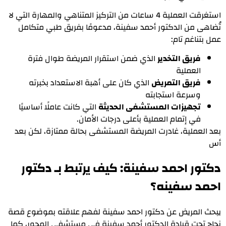
استغرقت العملیة 4 ساعات من التركیز المتناھي والمھارة التي لا
تُضاھى من الدكتور أحمد سفینة، مدعومًا بفریق طبي متكامل
عمل بتناغم تام:
فریق التخدیر
الذي ضمن استقرار المریضة طوال فترة
العملیة
فریق التمریض
الذي كان على أھبة الاستعداد بخبرته
وسرعة استجابته
تجھیزات المستشفى الحدیثة
التي كانت عاملًا أساسیًا
في إتمام العملیة بأعلى درجات الأمان.
بعد العملیة، غادرت المریضة المستشفى بحالة ممتازة، لكن بعد
أس
دكتور احمد سفينة: كيف يرتبط بـ دكتور
احمد سفينه؟
يبحث المريض عن دكتور احمد سفينة لفهم علاقته بموضوع قصة
نجاح تحت قیادة الدكتور أحمد سفینة في مستشفى المحور، كما