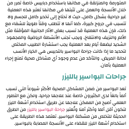
المتورمة والمنزلقة في مكانها باستخدام دبابيس خاصة تمرر من
خلال الأنسجة والعمل على تثبتها في مكانها تعتبر هذه العملية
غير جراحية بشكل كامل، حيث لا تحتاج إلى تخدير كامل للجسم ولا
تتسبب في جروح كبيرة، كما أنها لا تتطلب وقتاً طويلاً للشفاء مع
ذلك، فإن هذه العملية قد تسبب بعض الآثار الجانبية المؤقتة مثل
الألم والنزيف والانتفاخ، ويجب تجنب الأنشطة الرياضية والمجهود
الشديد لبضعة أيام بعد العملية يجب استشارة الطبيب المختص
لتحديد ما إذا كانت جراحة البواسير بالتدبيس هي الخيار الأنسب
لحالة المريض، والتأكد من عدم وجود أي مشاكل صحية تمنع إجراء
العملية بأمان.
جراحات البواسير بالليزر
تعد البواسير من ضمن المشاكل الصحية الأكثر شيوعاً التي تسبب
ألماً بالغاً لدى الكثيرون خاصة عند علاجها جراحيا، ولكن مع التطور
العلمي أصبح من الممكن علاجها عن طريق استخدام أشعة الليزر
لتكون أقل ألما وأكثر أمنا و
تُعتبر
جراحة البواسير بالليزر
من الطرق
الحديثة للتخلص من مشكلة البواسير. تعتمد هذه الطريقة على
استخدام أشعة الليزر للقضاء على الأنسجة المصابة بالبواسير.