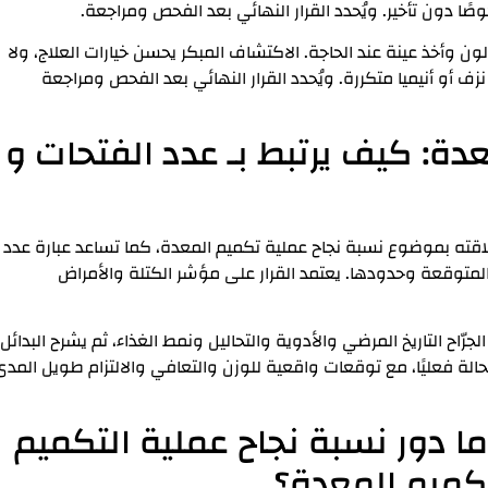
ًا دون تأخير. ويُحدد القرار النهائي بعد الفحص ومراجعة.
 وأخذ عينة عند الحاجة. الاكتشاف المبكر يحسن خيارات العلاج، ولا
زف أو أنيميا متكررة. ويُحدد القرار النهائي بعد الفحص ومراجعة
دة: كيف يرتبط بـ عدد الفتحات و
قته بموضوع نسبة نجاح عملية تكميم المعدة، كما تساعد عبارة عدد
المتوقعة وحدودها. يعتمد القرار على مؤشر الكتلة والأمراض
جرّاح التاريخ المرضي والأدوية والتحاليل ونمط الغذاء، ثم يشرح البدائل
الة فعليًا، مع توقعات واقعية للوزن والتعافي والالتزام طويل المد
ا دور نسبة نجاح عملية التكميم
كميم المعدة؟