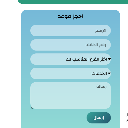
احجز موعد
إرسال