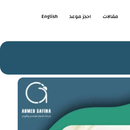
مقالات
احجز موعد
English