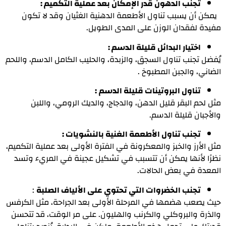
تجنب الدهون قدر الإمكان بعد عملية التكميم :
يمكن أن يسبب تناول الأطعمة الدهنية الغثيان وقد لا تكون
مفيدة لفقدان الوزن على المدى الطويل.
اختيار البدائل قليلة الدسم :
يُفضل تجنب تناول السجق، والزبدة، والحليب الكامل الدسم، واللحم
الضاني، والجبن المطبوخ .
تناول البروتينات قليلة الدسم
:
مثل لحم البقر قليل الدهن، والدجاج، والديك الرومي، واللبن
والأجبان قليلة الدسم.
تجنب تناول الأطعمة الغنية بالنشويات :
مثل الأرز والخبز والمعكرونة في الفترة الأولى بعد عملية التكميم،
نظرًا لأنها يمكن أن تتسبب في تشكيل عجينة في المريء وتسد
المعدة في بعض الحالات.
تجنب الخضروات التي تحتوي على الألياف الصلبة
:
حيث يصعب هضمها في المرحلة الأولى بعد الجراحة، مثل الكرفس
والذرة والبروكلي والكرنب والهليون. على مر الوقت، قد تتحسن