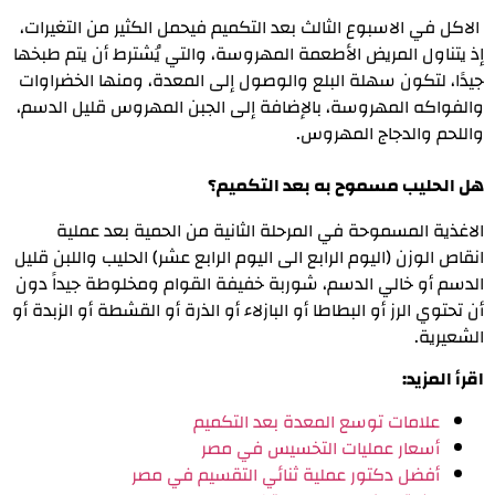
الاكل في الاسبوع الثالث بعد التكميم فيحمل الكثير من التغيرات،
إذ يتناول المريض الأطعمة المهروسة، والتي يُشترط أن يتم طبخها
جيدًا، لتكون سهلة البلع والوصول إلى المعدة، ومنها الخضراوات
والفواكه المهروسة، بالإضافة إلى الجبن المهروس قليل الدسم،
واللحم والدجاج المهروس.
هل الحليب مسموح به بعد التكميم؟
الاغذية المسموحة في المرحلة الثانية من الحمية بعد عملية
انقاص الوزن (اليوم الرابع الى اليوم الرابع عشر) الحليب واللبن قليل
الدسم أو خالي الدسم، شوربة خفيفة القوام ومخلوطة جيداً دون
أن تحتوي الرز أو البطاطا أو البازلاء أو الذرة أو القشطة أو الزبدة أو
الشعيرية.
اقرأ المزيد:
علامات توسع المعدة بعد التكميم
أسعار عمليات التخسيس في مصر
أفضل دكتور عملية ثنائي التقسيم في مصر