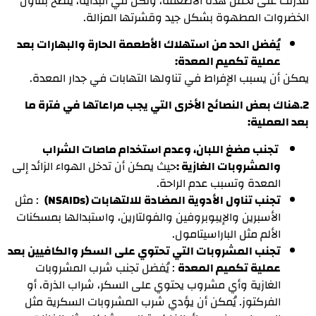
قدرتك على تحمل هذه الأطعمة، ولكن في البداية، يُنصح بتناول
الخضروات المطهوة بشكل جيد وقشرتها المزالة.
يُفضل الحد من استهلاك الأطعمة الحارة والبهارات بعد
عملية تكميم المعدة:
يمكن أن يسبب الإفراط في تناولها التهابات في جدار المعدة.
2.هناك بعض النصائح الأخرى التي يجب مراعاتها في فترة ما
بعد العملية:
تجنب مضغ اللبان، وعدم استخدام ماصات الشراب
والمشروبات الغازية :
حيث يمكن أن تدخل الهواء الزائد إلى
المعدة وتسبب عدم الراحة.
تجنب تناول الأدوية المضادة للالتهابات (NSAIDs)
: مثل
الأسبرين والإيبوبروفين والفولتارين، واستبدالها بمسكنات
الألم مثل الباراسيتامول.
تجنب المشروبات التي تحتوي على السكر والكافيين بعد
عملية تكميم المعدة
: يُفضل تجنب شرب المشروبات
الغازية وأي مشروب يحتوي على السكر، شراب الذرة، أو
الفركتوز. يُمكن أن يؤدي شرب المشروبات السكرية مثل